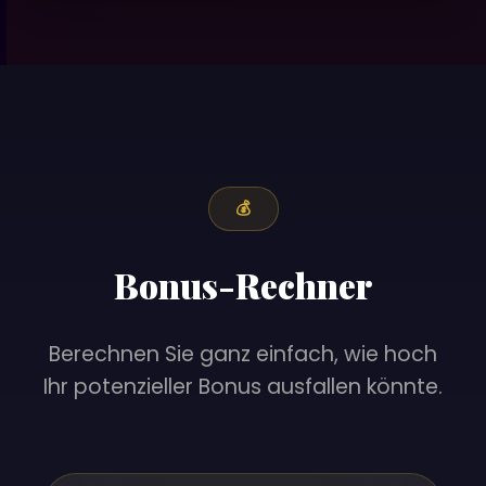
💰
Bonus-Rechner
Berechnen Sie ganz einfach, wie hoch
Ihr potenzieller Bonus ausfallen könnte.