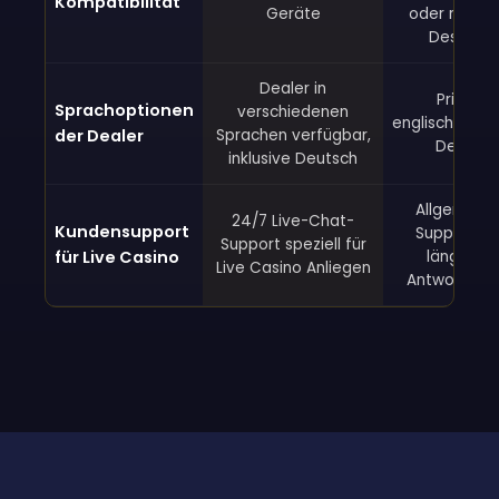
Kompatibilität
Geräte
oder nur üb
Desktop
Dealer in
Primär
Sprachoptionen
verschiedenen
englischsprac
der Dealer
Sprachen verfügbar,
Dealer
inklusive Deutsch
Allgemeine
24/7 Live-Chat-
Kundensupport
Support mi
Support speziell für
für Live Casino
längeren
Live Casino Anliegen
Antwortzeit