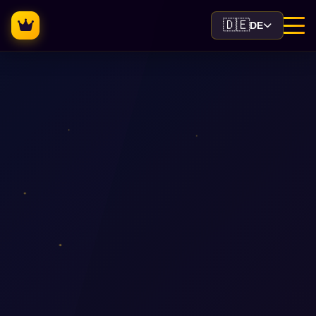
🇩🇪
DE