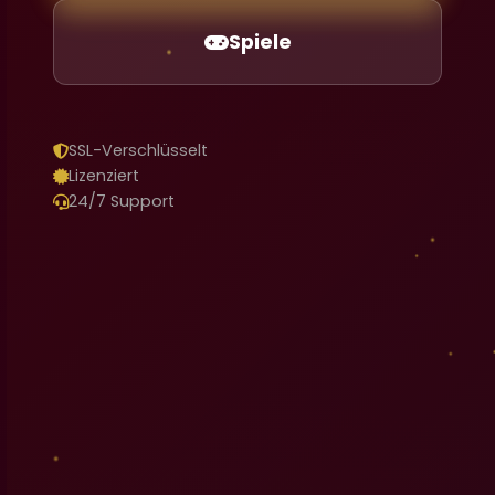
Spiele
SSL-Verschlüsselt
Lizenziert
24/7 Support