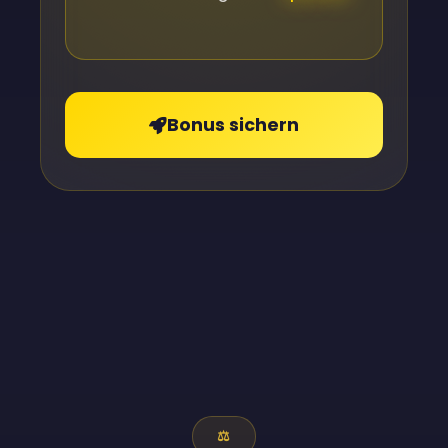
Bonus sichern
⚖️