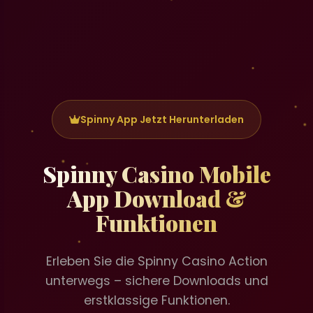
Spinny App Jetzt Herunterladen
Spinny Casino Mobile
App Download &
Funktionen
Erleben Sie die Spinny Casino Action
unterwegs – sichere Downloads und
erstklassige Funktionen.