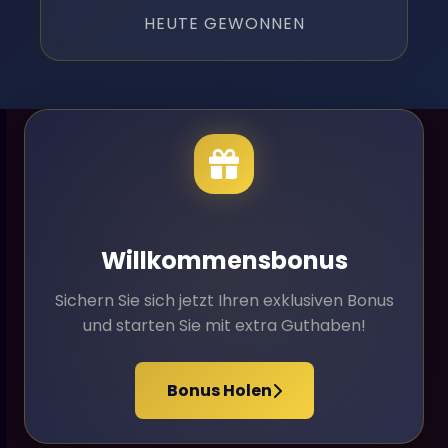
HEUTE GEWONNEN
Willkommensbonus
Sichern Sie sich jetzt Ihren exklusiven Bonus
und starten Sie mit extra Guthaben!
Bonus Holen