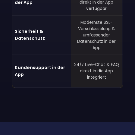
der App
direkt in der App
ode
verfügbar
zur 
Modernste SSL-
Verschlüsselung &
Sicherheit &
Siche
umfassender
Datenschutz
kein
Datenschutz in der
Ve
App
Beg
24/7 Live-Chat & FAQ
Kundensupport in der
O
direkt in die App
App
We
integriert