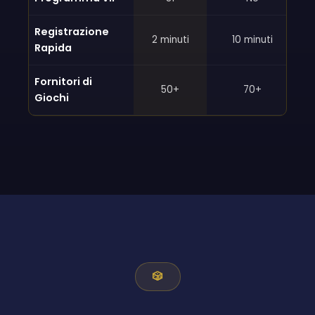
Registrazione
2 minuti
10 minuti
Rapida
Fornitori di
50+
70+
Giochi
🎲