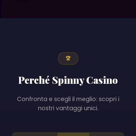
🏆
Perché Spinny Casino
Confronta e scegli il meglio: scopri i
nostri vantaggi unici.