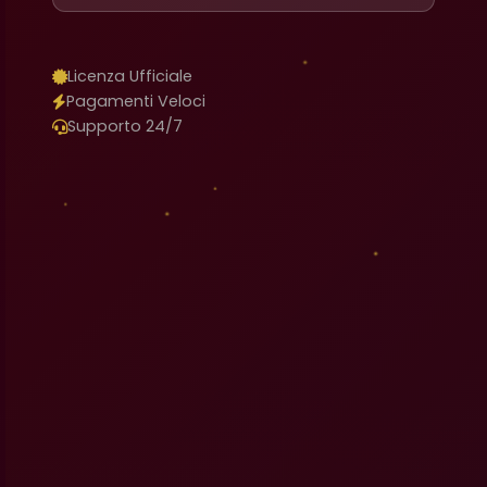
Licenza Ufficiale
Pagamenti Veloci
Supporto 24/7