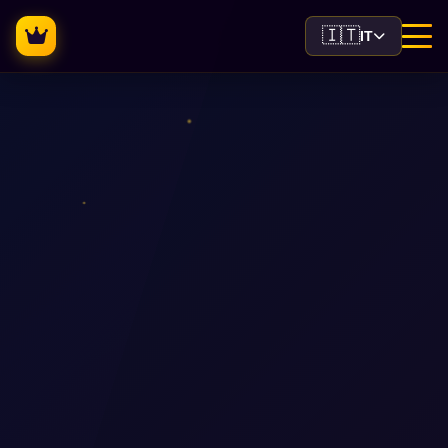
🇮🇹
IT