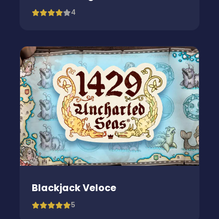
4
Blackjack Veloce
5